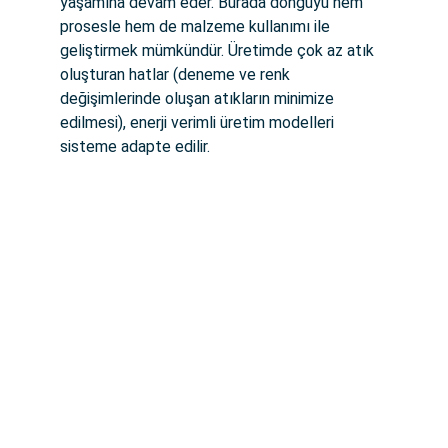
yaşamına devam eder. Burada döngüyü hem 
prosesle hem de malzeme kullanımı ile 
geliştirmek mümkündür. Üretimde çok az atık 
oluşturan hatlar (deneme ve renk 
değişimlerinde oluşan atıkların minimize 
edilmesi), enerji verimli üretim modelleri 
sisteme adapte edilir.
Expertise in plastic engineering and 
manufacturing solutions.